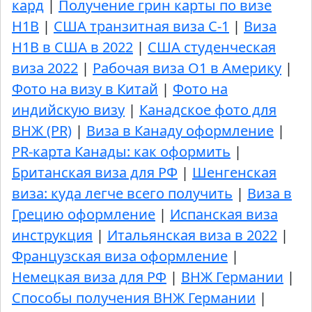
кард
|
Получение грин карты по визе
H1B
|
США транзитная виза C-1
|
Виза
H1B в США в 2022
|
США студенческая
виза 2022
|
Рабочая виза О1 в Америку
|
Фото на визу в Китай
|
Фото на
индийскую визу
|
Канадское фото для
ВНЖ (PR)
|
Виза в Канаду оформление
|
PR-карта Канады: как оформить
|
Британская виза для РФ
|
Шенгенская
виза: куда легче всего получить
|
Виза в
Грецию оформление
|
Испанская виза
инструкция
|
Итальянская виза в 2022
|
Французская виза оформление
|
Немецкая виза для РФ
|
ВНЖ Германии
|
Способы получения ВНЖ Германии
|