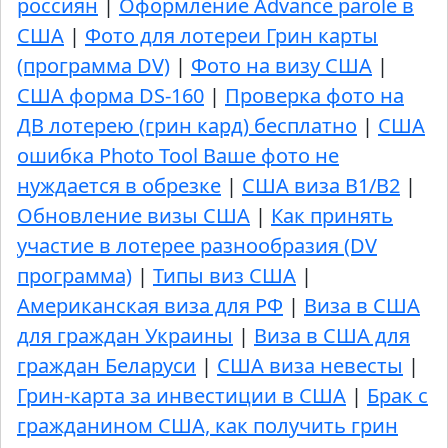
россиян
|
Оформление Advance parole в
США
|
Фото для лотереи Грин карты
(программа DV)
|
Фото на визу США
|
США форма DS-160
|
Проверка фото на
ДВ лотерею (грин кард) бесплатно
|
США
ошибка Photo Tool Ваше фото не
нуждается в обрезке
|
США виза B1/B2
|
Обновление визы США
|
Как принять
участие в лотерее разнообразия (DV
программа)
|
Типы виз США
|
Американская виза для РФ
|
Виза в США
для граждан Украины
|
Виза в США для
граждан Беларуси
|
США виза невесты
|
Грин-карта за инвестиции в США
|
Брак с
гражданином США, как получить грин