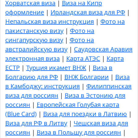
Хорватская виза
|
Виза на Кипр
оформление
|
Ирландская виза для РФ
|
Непальская виза инструкция
|
Фото на
пакистанскую визу
|
Фото на
сингапурскую визу
|
Фото на
австралийскую визу
|
Саудовская Аравия
электронная виза
|
Карта АТЭС
|
Карта
ЕСТР
|
Турция икамет ВНЖ
|
Виза в
Болгарию для РФ
|
ВНЖ Болгарии
|
Виза
в Камбоджу: инструкция
|
Филиппинская
виза для россиян
|
Виза в Эстонию для
россиян
|
Европейская Голубая карта
(Blue Card)
|
Виза для поездки в Латвию
|
Виза для РФ в Литву
|
Чешская виза для
россиян
|
Виза в Польшу для россиян
|