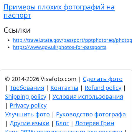
Примеры плохих фотографий на
паспорт
Ссылки
http://travel.state.gov/passport/pptphotoreq/phot
https://www.gov.uk/photos-for-passports
© 2014-2026 Visafoto.com |
Сделать фото
|
Требования
|
Контакты
|
Refund policy
|
Shipping policy
|
Условия использования
|
Privacy policy
Улучшить фото
|
Руководство фотографа
|
Другие языки
|
Блог
|
Лотерея Грин
Кард-2025: правила участия для россиян
|