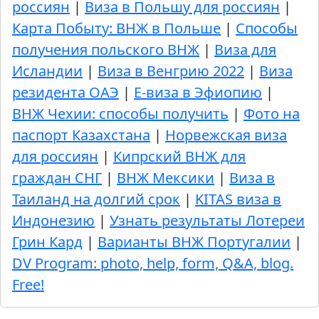
россиян
|
Виза в Польшу для россиян
|
Карта Побыту: ВНЖ в Польше
|
Способы
получения польского ВНЖ
|
Виза для
Исландии
|
Виза в Венгрию 2022
|
Виза
резидента ОАЭ
|
E-виза в Эфиопию
|
ВНЖ Чехии: способы получить
|
Фото на
паспорт Казахстана
|
Норвежская виза
для россиян
|
Кипрский ВНЖ для
граждан СНГ
|
ВНЖ Мексики
|
Виза в
Таиланд на долгий срок
|
KITAS виза в
Индонезию
|
Узнать результаты Лотереи
Грин Кард
|
Варианты ВНЖ Португалии
|
DV Program: photo, help, form, Q&A, blog.
Free!