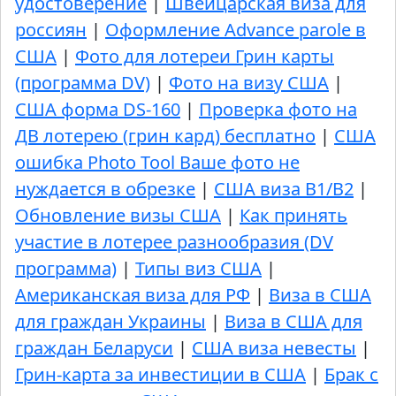
удостоверение
|
Швейцарская виза для
россиян
|
Оформление Advance parole в
США
|
Фото для лотереи Грин карты
(программа DV)
|
Фото на визу США
|
США форма DS-160
|
Проверка фото на
ДВ лотерею (грин кард) бесплатно
|
США
ошибка Photo Tool Ваше фото не
нуждается в обрезке
|
США виза B1/B2
|
Обновление визы США
|
Как принять
участие в лотерее разнообразия (DV
программа)
|
Типы виз США
|
Американская виза для РФ
|
Виза в США
для граждан Украины
|
Виза в США для
граждан Беларуси
|
США виза невесты
|
Грин-карта за инвестиции в США
|
Брак с