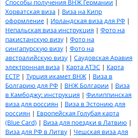
Способы получения ВНЖ Германии
|
Хорватская виза
|
Виза на Кипр
оформление
|
Ирландская виза для РФ
|
Непальская виза инструкция
|
Фото на
пакистанскую визу
|
Фото на
сингапурскую визу
|
Фото на
австралийскую визу
|
Саудовская Аравия
электронная виза
|
Карта АТЭС
|
Карта
ЕСТР
|
Турция икамет ВНЖ
|
Виза в
Болгарию для РФ
|
ВНЖ Болгарии
|
Виза
в Камбоджу: инструкция
|
Филиппинская
виза для россиян
|
Виза в Эстонию для
россиян
|
Европейская Голубая карта
(Blue Card)
|
Виза для поездки в Латвию
|
Виза для РФ в Литву
|
Чешская виза для