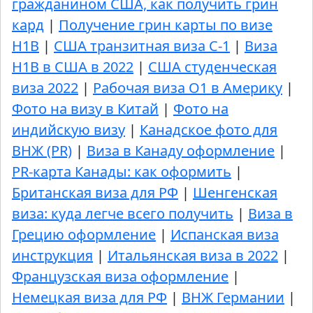
гражданином США, как получить грин
кард
|
Получение грин карты по визе
H1B
|
США транзитная виза C-1
|
Виза
H1B в США в 2022
|
США студенческая
виза 2022
|
Рабочая виза О1 в Америку
|
Фото на визу в Китай
|
Фото на
индийскую визу
|
Канадское фото для
ВНЖ (PR)
|
Виза в Канаду оформление
|
PR-карта Канады: как оформить
|
Британская виза для РФ
|
Шенгенская
виза: куда легче всего получить
|
Виза в
Грецию оформление
|
Испанская виза
инструкция
|
Итальянская виза в 2022
|
Французская виза оформление
|
Немецкая виза для РФ
|
ВНЖ Германии
|