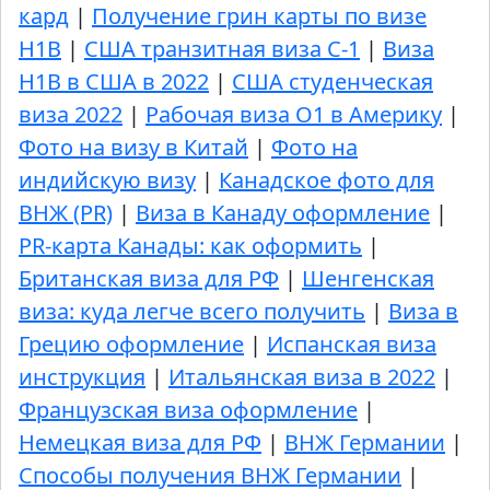
кард
|
Получение грин карты по визе
H1B
|
США транзитная виза C-1
|
Виза
H1B в США в 2022
|
США студенческая
виза 2022
|
Рабочая виза О1 в Америку
|
Фото на визу в Китай
|
Фото на
индийскую визу
|
Канадское фото для
ВНЖ (PR)
|
Виза в Канаду оформление
|
PR-карта Канады: как оформить
|
Британская виза для РФ
|
Шенгенская
виза: куда легче всего получить
|
Виза в
Грецию оформление
|
Испанская виза
инструкция
|
Итальянская виза в 2022
|
Французская виза оформление
|
Немецкая виза для РФ
|
ВНЖ Германии
|
Способы получения ВНЖ Германии
|