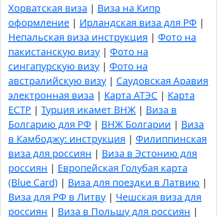
Хорватская виза
|
Виза на Кипр
оформление
|
Ирландская виза для РФ
|
Непальская виза инструкция
|
Фото на
пакистанскую визу
|
Фото на
сингапурскую визу
|
Фото на
австралийскую визу
|
Саудовская Аравия
электронная виза
|
Карта АТЭС
|
Карта
ЕСТР
|
Турция икамет ВНЖ
|
Виза в
Болгарию для РФ
|
ВНЖ Болгарии
|
Виза
в Камбоджу: инструкция
|
Филиппинская
виза для россиян
|
Виза в Эстонию для
россиян
|
Европейская Голубая карта
(Blue Card)
|
Виза для поездки в Латвию
|
Виза для РФ в Литву
|
Чешская виза для
россиян
|
Виза в Польшу для россиян
|