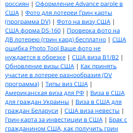
россиян
|
Оформление Advance parole в
США
|
Фото для лотереи Грин карты
(программа DV)
|
Фото на визу США
|
США форма DS-160
|
Проверка фото на
ДВ лотерею (грин кард) бесплатно
|
США
ошибка Photo Tool Ваше фото не
нуждается в обрезке
|
США виза B1/B2
|
Обновление визы США
|
Как принять
участие в лотерее разнообразия (DV
программа)
|
Типы виз США
|
Американская виза для РФ
|
Виза в США
для граждан Украины
|
Виза в США для
граждан Беларуси
|
США виза невесты
|
Грин-карта за инвестиции в США
|
Брак с
гражданином США, как получить грин